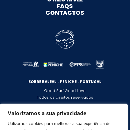
FAQS
CONTACTOS
SOBRE BALEAL - PENICHE - PORTUGAL
Good Surf Good Love
Todos os direitos reservados
Valorizamos a sua privacidade
POLITICA DE PRIVACIDADE
Utilizamos cookies para melhorar a sua experiência de
CENTRO DE ARBITRAGEM