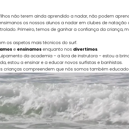
 filhos não terem ainda aprendido a nadar, não podem aprende
simanos os nossos alunos a nadar em clubes de natação ou 
lado. Primeiro, temos de ganhar a confiança da criança, ma
m os aspetos mais técnicos do surf.
camos
e
ensinamos
enquanto nos
divertimos
.
ipamento da academia – a licra de instrutora – estou a bri
a, estou a ensinar e a educar novos surfistas e banhistas.
as crianças compreendem que nós somos também educados e