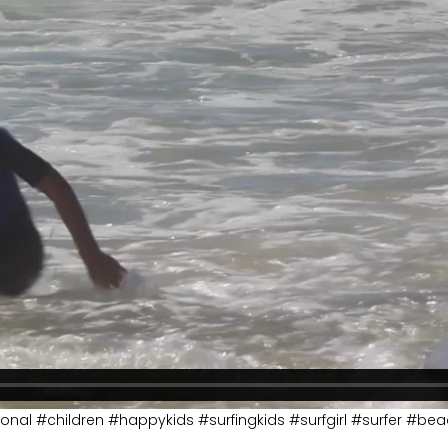
nal #children #happykids #surfingkids #surfgirl #surfer #be