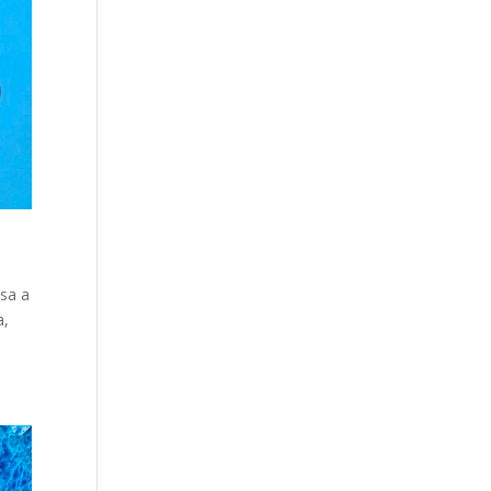
ssa a
a,