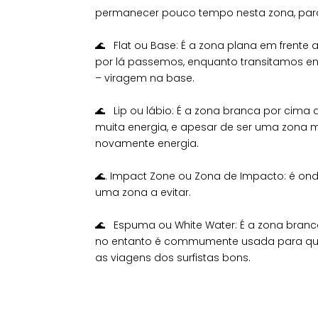
permanecer pouco tempo nesta zona, para
⠀⠀⠀⠀⠀⠀⠀⠀⠀⠀
🌊 Flat ou Base: É a zona plana em frente
por lá passemos, enquanto transitamos en
– viragem na base.
⠀⠀⠀⠀⠀⠀⠀⠀⠀⠀
🌊 Lip ou lábio: É a zona branca por cima
muita energia, e apesar de ser uma zona 
novamente energia.
⠀⠀⠀⠀⠀⠀⠀⠀⠀⠀
🌊. Impact Zone ou Zona de Impacto: é ond
uma zona a evitar.
⠀⠀⠀⠀⠀⠀⠀⠀⠀⠀
🌊 Espuma ou White Water: É a zona branca
no entanto é commumente usada para que 
as viagens dos surfistas bons.