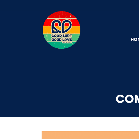
HO
COM