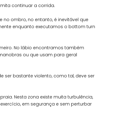
ta continuar a corrida.
 no ombro, no entanto, é inevitável que
almente enquanto executamos o bottom turn
primeiro. No lábio encontramos também
s manobras ou que usam para geral
 ser bastante violento, como tal, deve ser
ia. Nesta zona existe muita turbulência,
exercício, em segurança e sem perturbar