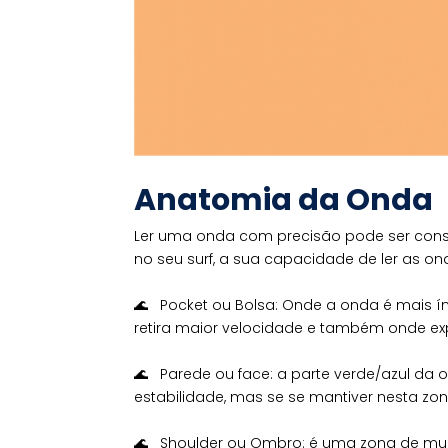
Anatomia da Onda
Ler uma onda com precisão pode ser consi
no seu surf, a sua capacidade de ler as 
⠀⠀⠀⠀⠀⠀⠀⠀⠀⠀
🌊 Pocket ou Bolsa: Onde a onda é mais ín
retira maior velocidade e também onde exp
⠀⠀⠀⠀⠀⠀⠀⠀⠀⠀
🌊 Parede ou face: a parte verde/azul da
estabilidade, mas se se mantiver nesta zo
⠀⠀⠀⠀⠀⠀⠀⠀⠀⠀
🌊 Shoulder ou Ombro: é uma zona de mu