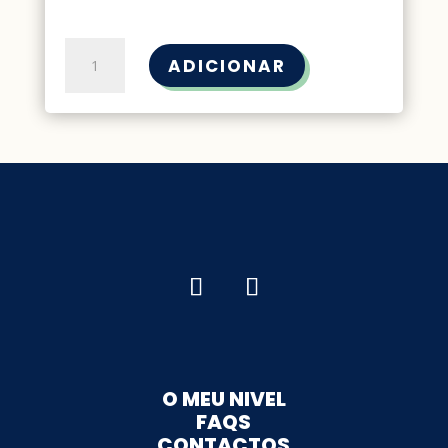
Quantidade
ADICIONAR
de
LEVEL
UP
-
Programa
de
12
semanas
O MEU NIVEL
FAQS
CONTACTOS