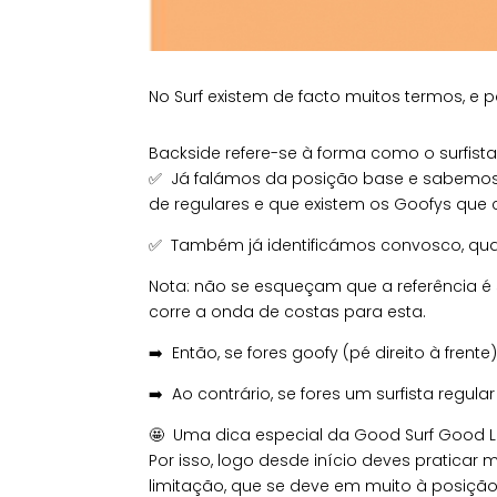
No Surf existem de facto muitos termos, e
Backside refere-se à forma como o surfist
✅
Já falámos da posição base e sabemos 
de regulares e que existem os Goofys que
✅
Também já identificámos convosco, quan
Nota: não se esqueçam que a referência é 
corre a onda de costas para esta.
➡️ Então, se fores goofy (pé direito à fren
➡️ Ao contrário, se fores um surfista regul
🤩
Uma dica especial da Good Surf Good Lov
Por isso, logo desde início deves praticar
limitação, que se deve em muito à posição 