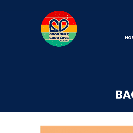
HO
BA