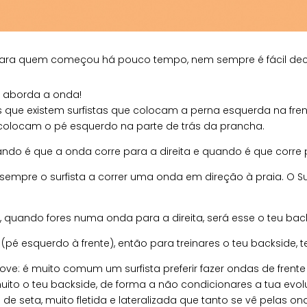
 para quem começou há pouco tempo, nem sempre é fácil decif
a aborda a onda!
que existem surfistas que colocam a perna esquerda na fr
 colocam o pé esquerdo na parte de trás da prancha.
do é que a onda corre para a direita e quando é que corre 
sempre o surfista a correr uma onda em direção à praia. O Su
te), quando fores numa onda para a direita, será esse o teu bac
ar (pé esquerdo à frente), então para treinares o teu backside,
e: é muito comum um surfista preferir fazer ondas de frente –
 muito o teu backside, de forma a não condicionares a tua ev
de seta, muito fletida e lateralizada que tanto se vê pelas o