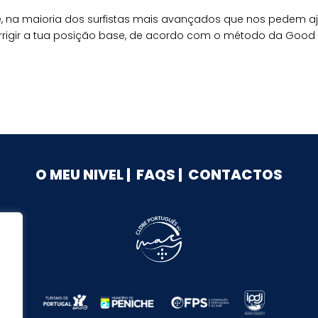
e, na maioria dos surfistas mais avançados que nos pedem aju
rrigir a tua posição base, de acordo com o método da Good 
O MEU NIVEL
|
FAQS
|
CONTACTOS